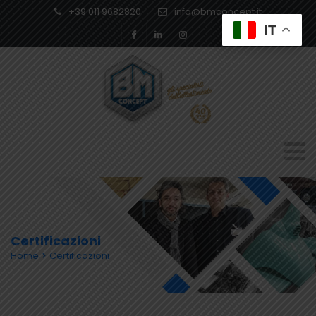
+39 011 9682820
info@bmconcept.it
IT
Certificazioni
Home
Certificazioni