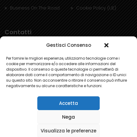
Business On The Road
Cookie Policy (UE)
Contatti
Gestisci Consenso
Via G. Palmero 45, 10091 Alpignano (TO)
Per fornire le migliori esperienze, utilizziamo tecnologie come i
cookie per memorizzare e/o accedere alle informazioni del
+39 011 9682820
dispositivo. Il consenso a queste tecnologie ci permetterà di
elaborare dati come il comportamento di navigazione o ID unici
Email: info@bmconcept.it
su questo sito. Non acconsentire o ritirare il consenso può influire
negativamente su alcune caratteristiche e funzioni.
Accetta
Nega
Visualizza le preferenze
©2024 BM Concept Srl - Design by R.M.Web.