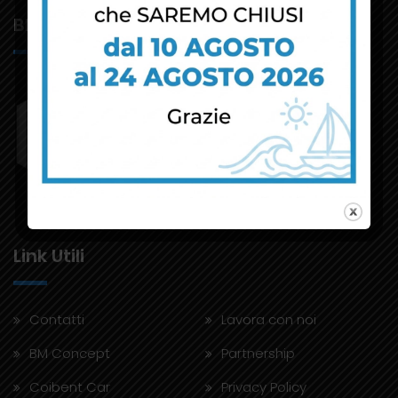
BM Concept
Link Utili
Contatti
Lavora con noi
BM Concept
Partnership
Coibent Car
Privacy Policy