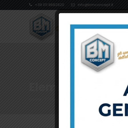
+39 011 9682820
info@bmconcept.it
Elements
Home
Elements