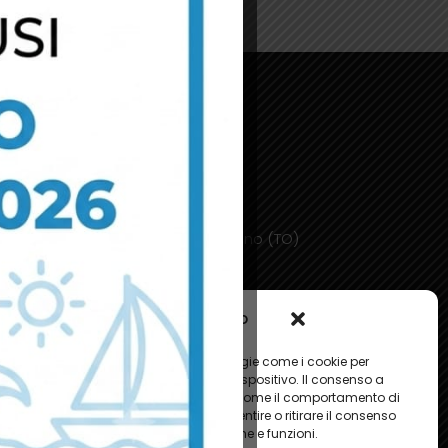
ontatti
Via G. Palmero 45, 10091 Alpignano (TO)
+39 011 9682820
Email: info@bmconcept.it
Gestisci Consenso
 le migliori esperienze, utilizziamo tecnologie come i cookie per
e e/o accedere alle informazioni del dispositivo. Il consenso a
nologie ci permetterà di elaborare dati come il comportamento di
 o ID unici su questo sito. Non acconsentire o ritirare il consenso
e negativamente su alcune caratteristiche e funzioni.