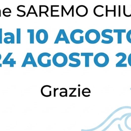
Link Utili
C
Contatti
Lavora con noi
BM Concept
Partnership
Coibent Car
Privacy Policy
Business On The
Cookie Policy (UE)
Per fornire
Road
memorizzar
queste tec
navigazione
può influir