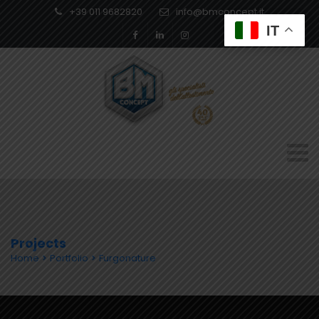
+39 011 9682820
info@bmconcept.it
IT
Projects
Home
Portfolio
Furgonature