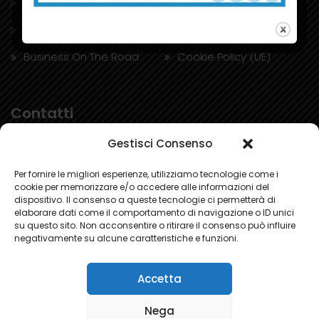
BM Concept
Partnership
Coibent Car
Privacy Policy
Business On The Road
Cookie Policy (UE)
Contatti
Gestisci Consenso
Via G. Palmero 45, 10091 Alpignano (TO)
Per fornire le migliori esperienze, utilizziamo tecnologie come i
cookie per memorizzare e/o accedere alle informazioni del
+39 011 9682820
dispositivo. Il consenso a queste tecnologie ci permetterà di
elaborare dati come il comportamento di navigazione o ID unici
Email: info@bmconcept.it
su questo sito. Non acconsentire o ritirare il consenso può influire
negativamente su alcune caratteristiche e funzioni.
Accetta
Nega