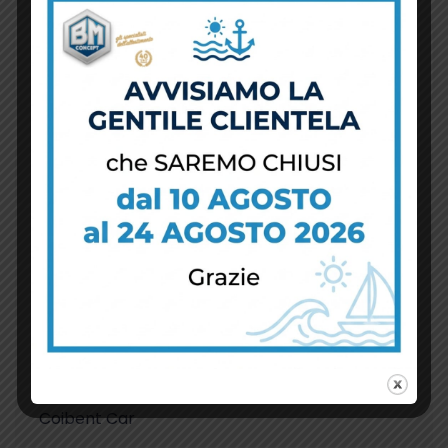
Duis lectus nulla, ornare id efficitur
vehicula, dignissim sit amet justo.
Contatti
Lavora con noi
BM Concept
Partnership
Coibent Car