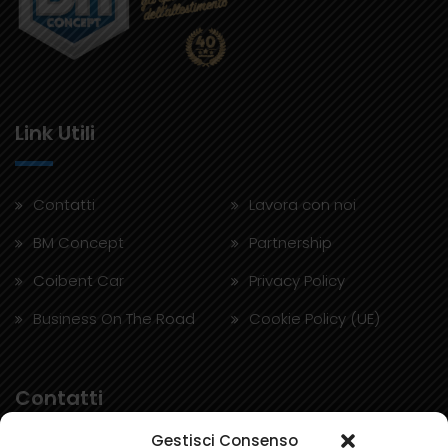
Link Utili
Contatti
Lavora con noi
BM Concept
Partnership
Coibent Car
Privacy Policy
Business On The Road
Cookie Policy (UE)
Contatti
Gestisci Consenso