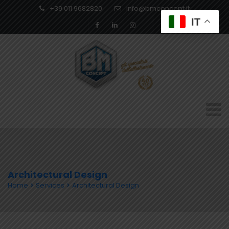
+39 011 9682820
info@bmconcept.it
IT
Architectural Design
Home
Services
Architectural Design