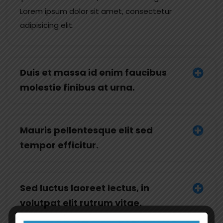
Lorem ipsum dolor sit amet, consectetur
adipisicing elit.
Duis et massa id enim faucibus
molestie finibus at urna.
Mauris pellentesque elit sed
tempor efficitur.
Sed luctus laoreet lectus, in
volutpat elit rutrum vitae.