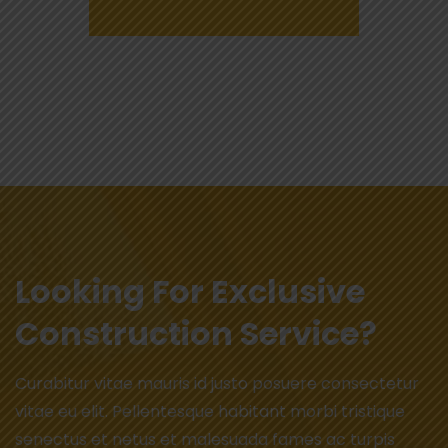
Looking For Exclusive
Construction Service?
Curabitur vitae mauris id justo posuere consectetur
vitae eu elit. Pellentesque habitant morbi tristique
senectus et netus et malesuada fames ac turpis