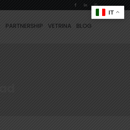
IT
PARTNERSHIP
VETRINA
BLOG
oad