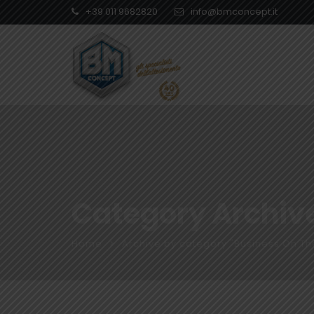
+39 011 9682820
info@bmconcept.it
Category Archiv
Home
Archive by category "Business On T