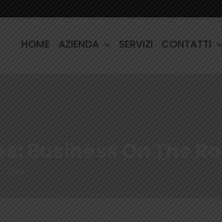
HOME
AZIENDA
SERVIZI
CONTATTI
es: Business On The R
he Road"