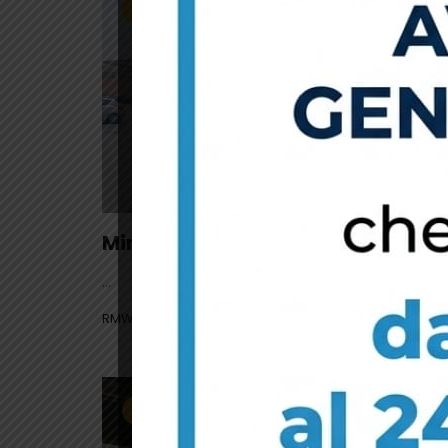
APE
Minishop
...
RMWEB
APE