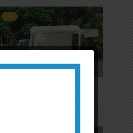
APE
restige Gelato
MWEB