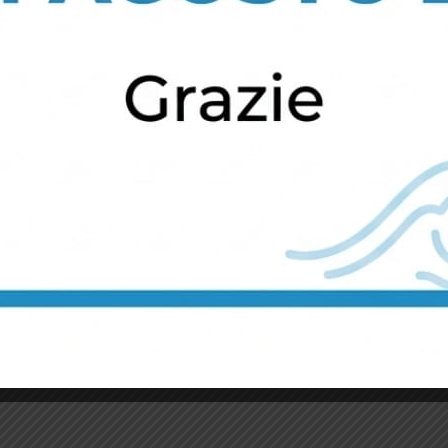
Ape 50
...
RMWEB
1
2
3
NEXT PAGE »