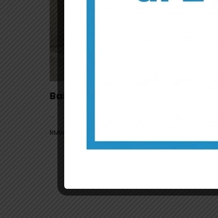
Basic
...
RMWEB