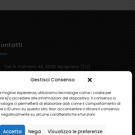
ontatti
Via G. Palmero 45, 10091 Alpignano (TO)
+39 011 9682820
Gestisci Consenso
Email: info@bmconcept.it
 le migliori esperienze, utilizziamo tecnologie come i cookie per
e e/o accedere alle informazioni del dispositivo. Il consenso a
nologie ci permetterà di elaborare dati come il comportamento di
 o ID unici su questo sito. Non acconsentire o ritirare il consenso
e negativamente su alcune caratteristiche e funzioni.
Accetta
Nega
Visualizza le preferenze