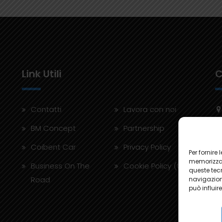
Link Utili
C
Contatti
Lavora con noi
BM Concept
Partnership
Coibent Car
Privacy Policy
Per fornire
memorizzar
Business On The
Cookie Policy (UE)
queste tec
Road
navigazione
può influir