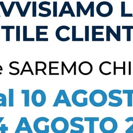
APE
Shop
B
...
...
RMWEB
R
APE