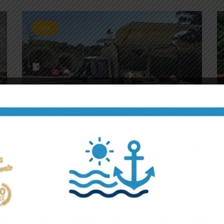
APE
Wings
P
...
...
RMWEB
R