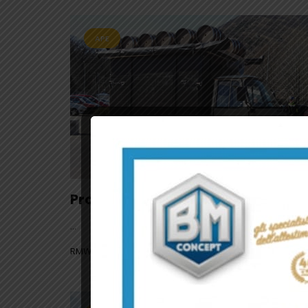
APE
Progetto
...
RMWEB
MAGGIO 20, 2024