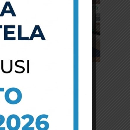
APE
usiness
MWEB