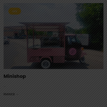
APE
Minishop
...
RMWEB