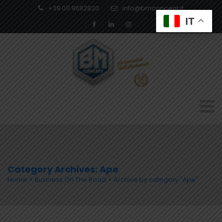
+39 011 9682820
info@bmconcept.it
IT
Category Archives: Ape
Home
Business On The Road
Archive by category "Ape"