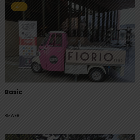
APE
Basic
...
RMWEB