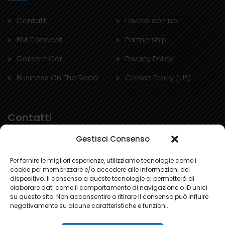
Contatti
Lavora con noi
BM Concept
Partnership
Coibent Car
Privacy Policy
Business On The Road
Cookie Policy (UE)
Contatti
Gestisci Consenso
Via G. Palmero 45, 10091 Alpignano (TO)
Per fornire le migliori esperienze, utilizziamo tecnologie come i
cookie per memorizzare e/o accedere alle informazioni del
+39 011 9682820
dispositivo. Il consenso a queste tecnologie ci permetterà di
elaborare dati come il comportamento di navigazione o ID unici
Email: info@bmconcept.it
su questo sito. Non acconsentire o ritirare il consenso può influire
negativamente su alcune caratteristiche e funzioni.