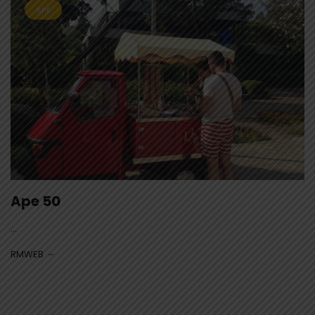
APE
Ape 50
...
RMWEB