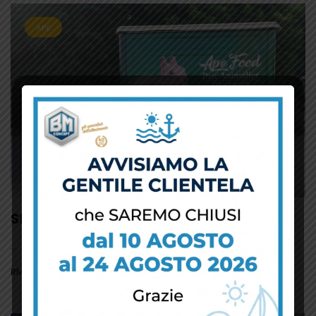
APE
Shop
...
RMWEB