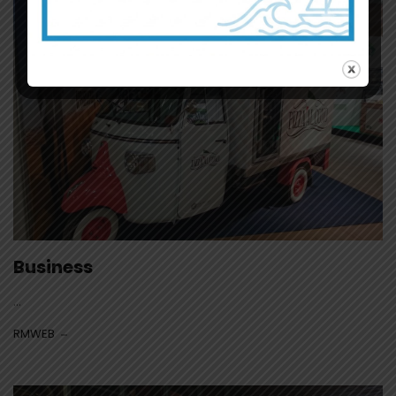
APE
Business
...
RMWEB