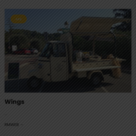
APE
Wings
...
RMWEB