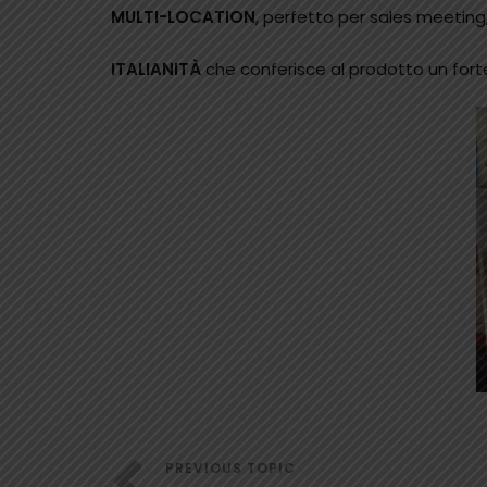
MULTI-LOCATION
, perfetto per sales meeting,
ITALIANITÀ
che conferisce al prodotto un fort