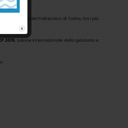
ese innovative del Politecnico di Torino, tra i più
EP 2015
, Salone internazionale della gelateria e
o.