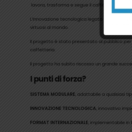
lavora, trasforma e segue il caffè in tutte le f
L’innovazione tecnologica legata all’estrazion
virtuosi al mondo.
Il progetto è stato presentato al pubblico per
caffetteria.
Il progetto ha subito riscosso un grande success
I
punti di forza
?
SISTEMA MODULARE
, adattabile a qualsiasi t
INNOVAZIONE TECNOLOGICA
, innovativo imp
FORMAT INTERNAZIONALE
, implementabile in 