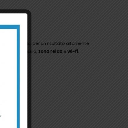
ente
pecar Classic, per un risultato altamente
atura
on demand,
zona relax
e
wi-fi
.