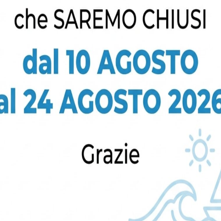
na volta aperta sviluppa una location mobile di 40mq di supe
brevettati come cuscini dove poter consumare il proprio caffè
nata, per un caffè da asporto, al banco oppure comodament
fattore esperto del Caffè San Domenico, riconosciuto come “P