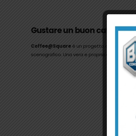
Gustare un buon caffè è un
Coffee@Square
è un progetto di street-foo
scenografico. Una vera e propria caffetteria i