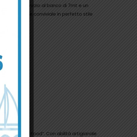
rficie, un servizio al banco di 7mt e un
. Un ambiente conviviale in perfetto stile
e seduti.
residio Slow Food”. Con abilità artigianale