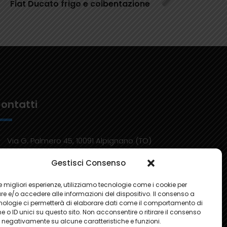
Fiat Ducato frigo e coibentazione
ontatti
Via G. Palmero 45, 10091 Alpignano (TO)
+39 011 9682820
Gestisci Consenso
Email: info@bmconcept.it
 le migliori esperienze, utilizziamo tecnologie come i cookie per
e e/o accedere alle informazioni del dispositivo. Il consenso a
nologie ci permetterà di elaborare dati come il comportamento di
 o ID unici su questo sito. Non acconsentire o ritirare il consenso
e negativamente su alcune caratteristiche e funzioni.