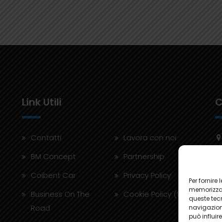
Link Utili
C
Contatti
Lavora con noi
BM Concept
Partnership
Coibent Car
Privacy Policy
Per fornire
memorizzar
Business On The
Cookie Policy (UE)
queste tec
Road
navigazione
può influir