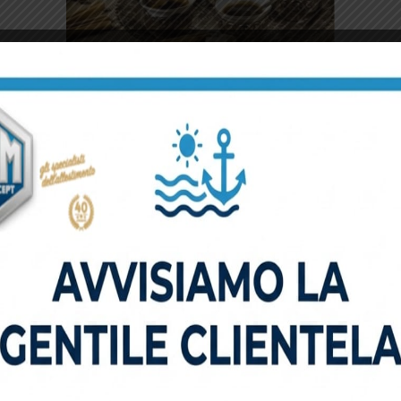
 rito che accomuna Occidente e Ori
d tecnologicamente avanzato per l’estrazione del caffè su A
tinerante di 40mq, dotata di un innovativo
impianto di tost