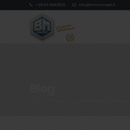
+39 011 9682820
info@bmconcept.it
Blog
Home
Articoli
COFFEE@SQUARE PROJECT