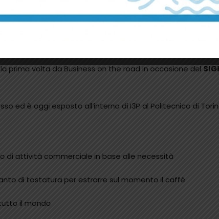
asi del processo di torrefazione.
e del caffè è stata sviluppata da
I3P
, l’incubatore delle impr
 la prima volta da Business on the road in occasione del
SIG
o ed è oggi esposto all’interno di I3P al Politecnico di Torin
ipo di attività commerciale in base alle necessità
ianto di tostatura per estrarre sul momento il caffè
tutto il mondo