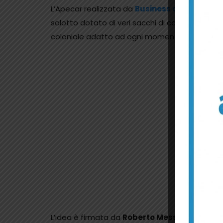
L’Apecar realizzata da
Business on the road
u
salotto dotato di veri sacchi di caffè di juta 
coloniale adatto ad ogni momento della gior
L’idea è firmata da
Roberto Messineo
, torre