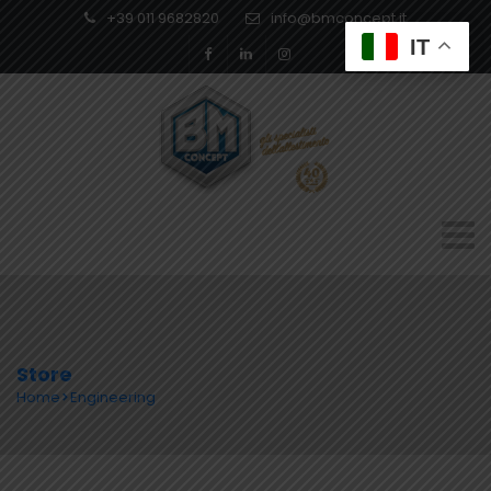
+39 011 9682820
info@bmconcept.it
IT
Store
Home
Engineering