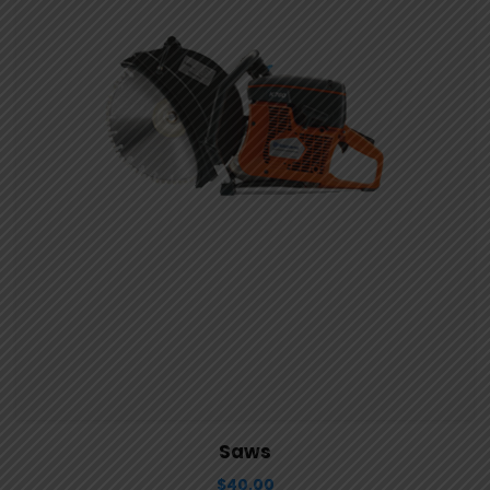
View Details
Aggiungi al carrello
Saws
$
40.00