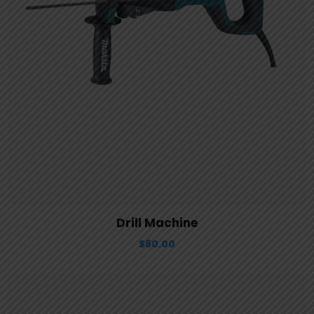
View Details
Aggiungi al carrello
Drill Machine
$
60.00