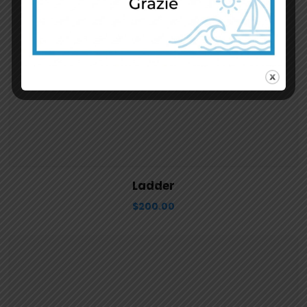
View Details
Aggiungi al carrello
Ladder
$
200.00