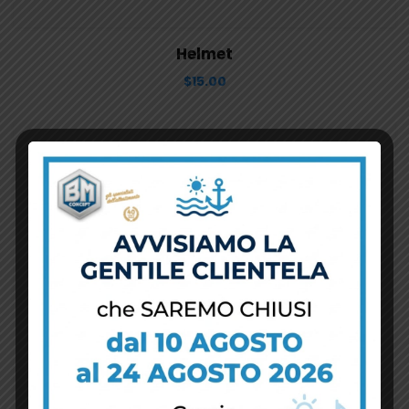
View Details
Aggiungi al carrello
Helmet
$
15.00