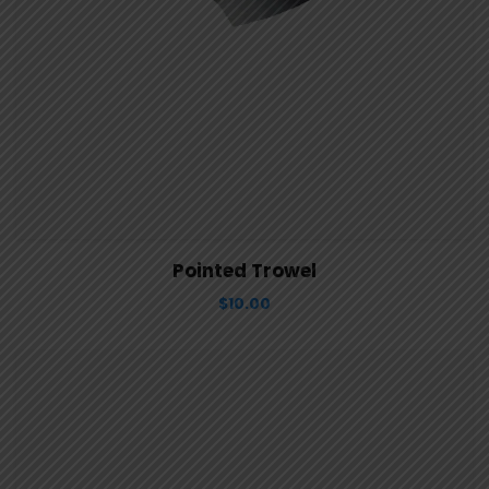
View Details
Aggiungi al carrello
Pointed Trowel
$
10.00