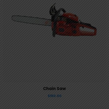
View Details
Aggiungi al carrello
Chain Saw
$
150.00