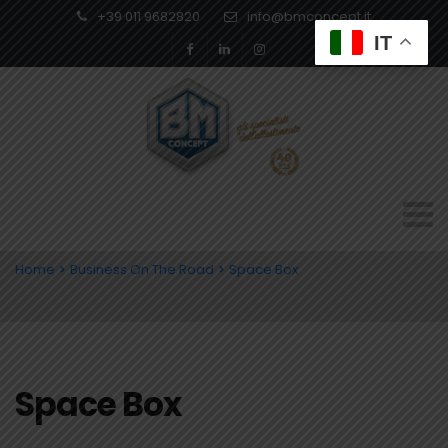
+39 011 9682820
info@bmconcept.it
IT
Home
Business On The Road
Space Box
Space Box